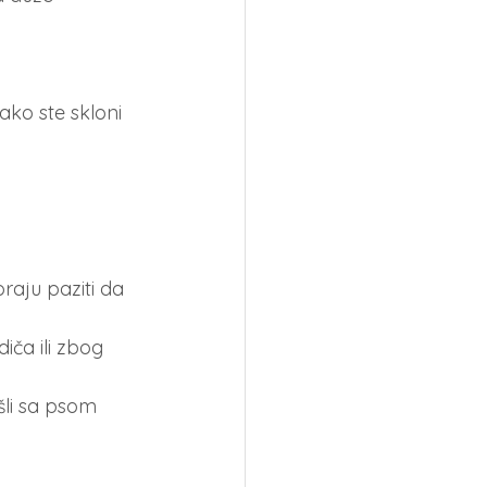
ko ste skloni 
raju paziti da 
ča ili zbog 
šli sa psom