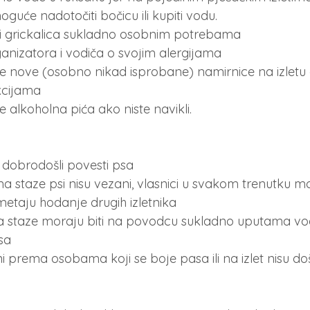
guće nadotočiti bočicu ili kupiti vodu.
 i grickalica sukladno osobnim potrebama
ganizatora i vodiča o svojim alergijama
 nove (osobno nikad isprobane) namirnice na izletu a
kcijama
 alkoholna pića ako niste navikli.
 dobrodošli povesti psa
a staze psi nisu vezani, vlasnici u svakom trenutku mo
ometaju hodanje drugih izletnika
a staze moraju biti na povodcu sukladno uputama vodi
sa
ni prema osobama koji se boje pasa ili na izlet nisu do