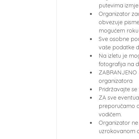
putevima izmjen
Organizator zad
obvezuje pismen
mogućem roku
Sve osobne poda
vaše podatke dr
Na izletu je mo
fotografija na
ZABRANJENO JE 
organizatora
Pridržavajte s
ZA sve eventual
preporučamo ob
vodičem.
Organizator ne 
uzrokovanom od