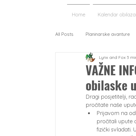
Home
Kalendar obilaz
All Posts
Planinarske avanture
Lynx and Fox
3 mi
Lokalni okusi i tradicija
VAŽNE INF
obilaske u
Dragi posjetitelji, 
pročitate naše uput
Prijavom na oda
pročitali upute 
fizički svladati.