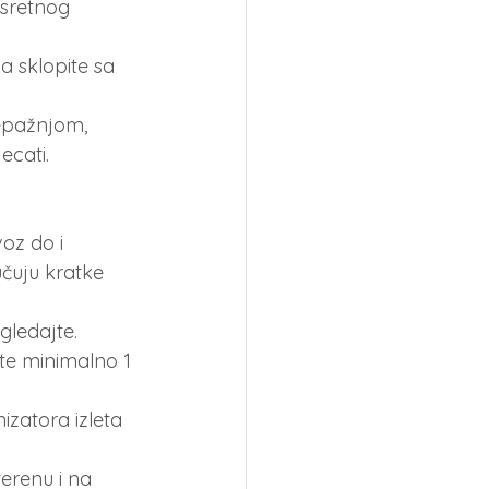
esretnog 
 sklopite sa 
pažnjom, 
ecati.
oz do i 
učuju kratke 
gledajte. 
ite minimalno 1 
izatora izleta 
erenu i na 