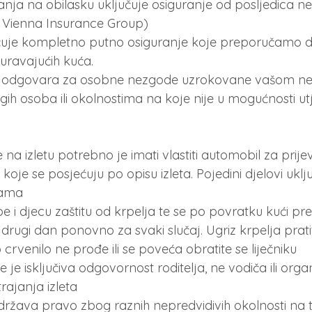
anja na obilasku uključuje osiguranje od posljedica n
r Vienna Insurance Group)
učuje kompletno putno osiguranje koje preporučamo da
uravajućih kuća.
e odgovara za osobne nezgode uzrokovane vašom ne
h osoba ili okolnostima na koje nije u mogućnosti utj
na izletu potrebno je imati vlastiti automobil za prijev
koje se posjećuju po opisu izleta. Pojedini djelovi uklj
dama
e i djecu zaštitu od krpelja te se po povratku kući pre
i drugi dan ponovno za svaki slučaj. Ugriz krpelja prat
 crvenilo ne prođe ili se poveća obratite se liječniku
je isključiva odgovornost roditelja, ne vodiča ili organ
trajanja izleta
ržava pravo zbog raznih nepredvidivih okolnosti na t