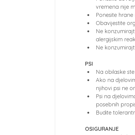
vremena nije mo
Ponesite hrane
Obavijestite or
Ne konzumirajte
alergijskim rea
Ne konzumirajte
PSI
Na obilaske ste
Ako na djelovim
njihovi psi ne 
Psi na djelovim
posebnih propi
Budite tolerant
OSIGURANJE