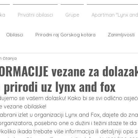
aka
Privatni obilasci
Grupe
Apartman "Lynx and
Obilasci
Prirodni raj Gorskog kotara
Zanimljivosti
n čitanja
ORMACIJE vezane za dolaza
 prirodi uz lynx and fox
radujemo se vašem dolasku! Kako bi se svi odlično osjeć
e vezane obilaske!
brani izlet u organizaciji Lynx and Fox, dajete do zna
organizatora, posebno one o dužini i težini staze te da
 Ukoliko ikada trebate više informacija ili detaljniji opis 