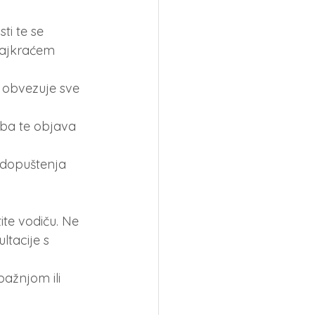
i te se 
najkraćem 
 obvezuje sve 
oba te objava 
dopuštenja 
te vodiču. Ne 
tacije s 
ažnjom ili 