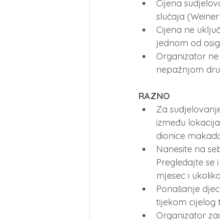
Cijena sudjelov
slučaja (Weine
Cijena ne uklj
jednom od osig
Organizator n
nepažnjom drugi
RAZNO
Za sudjelovanje 
između lokacija 
dionice maka
Nanesite na seb
Pregledajte se 
mjesec i ukoliko
Ponašanje djece 
tijekom cijelog 
Organizator zad