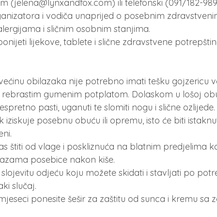
 (jelena@lynxandfox.com) ili telefonski (091/182-98
ganizatora i vodiča unaprijed o posebnim zdravstveni
ergijama i sličnim osobnim stanjima.
nijeti lijekove, tablete i slične zdravstvene potrepštin
ećinu obilazaka nije potrebno imati tešku gojzericu 
 s rebrastim gumenim potplatom. Dolaskom u lošoj obuć
nespretno pasti, uganuti te slomiti nogu i slične ozlijede.
 iziskuje posebnu obuću ili opremu, isto će biti istaknuto
ni.
 štiti od vlage i poskliznuća na blatnim predjelima 
tazama posebice nakon kiše.
slojevitu odjeću koju možete skidati i stavljati po potr
i slučaj. 
mjeseci ponesite šešir za zaštitu od sunca i kremu sa z