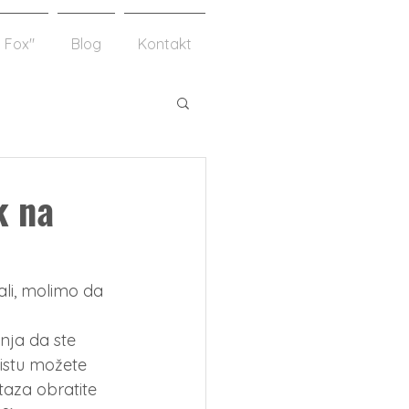
 Fox"
Blog
Kontakt
k na
ali, molimo da  
nja da ste 
 istu možete 
staza obratite 