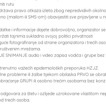
iti rutu
ržava pravo otkaza izleta zbog nepredvidivih okolnost
o (mailom ili SMS-om) obavijestiti sve prijavljene u 
tke i informacije dajete dobrovoljno, organizator se
žati tajnima sukladno svojoj politici privatnosti
guće fotografiranje od strane organizatora i trećih os
 društvenim mrežama.
SNIMANJE audio i video zapisa vodiča i grupe bez 
e trenutno važećih epidemioloških preporuka HZJZ.
ne probleme ili žalbe tijekom obilaska PRVO se obrati
raćanje GRUPI ili osobno trećim osobama bez konzul
odgovara za štetu i ozlijede uzrokovane vlastitom nep
 trećih osoba.