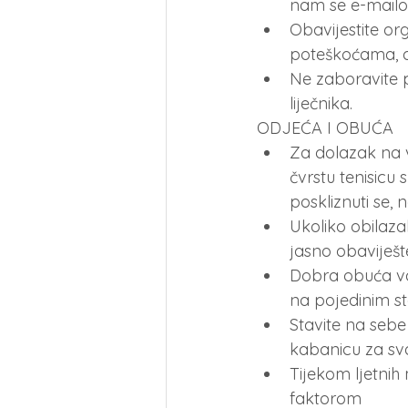
nam se e-mailom
Obavijestite or
poteškoćama, al
Ne zaboravite po
liječnika.
ODJEĆA I OBUĆA
Za dolazak na v
čvrstu tenisicu
poskliznuti se, 
Ukoliko obilazak
jasno obaviješte
Dobra obuća vas
na pojedinim s
Stavite na sebe 
kabanicu za svak
Tijekom ljetnih 
faktorom