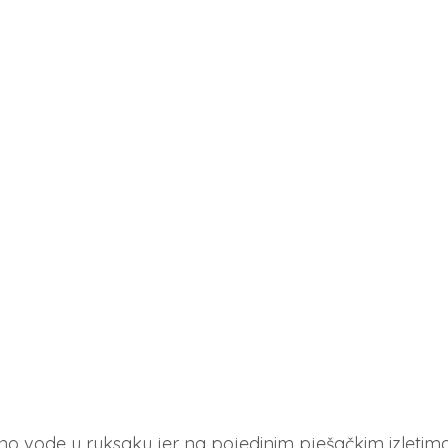
no vode u ruksaku jer na pojedinim pješačkim izletim