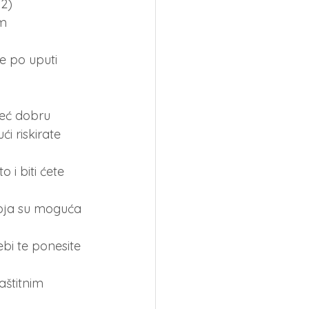
92)
m 
e po uputi 
već dobru 
i riskirate 
 i biti ćete 
koja su moguća 
ebi te ponesite 
aštitnim 