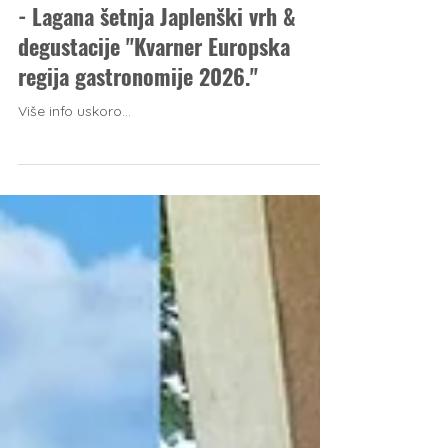
Lynx and Fox
12. srp
Subota 29.8.: #šumaokusa Delnice
- Lagana šetnja Japlenški vrh &
degustacije "Kvarner Europska
regija gastronomije 2026."
Više info uskoro...