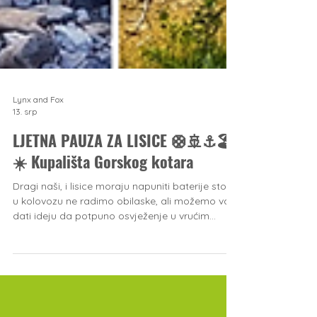
Lynx and Fox
13. srp
LJETNA PAUZA ZA LISICE 🛟🚢⚓️🏖
☀️ Kupališta Gorskog kotara
Dragi naši, i lisice moraju napuniti baterije stoga
u kolovozu ne radimo obilaske, ali možemo vam
dati ideju da potpuno osvježenje u vrućim
ljetnim danima ljeta pronađite na našim
kristalno čistim rijekama i jezerima u kombinaciji
sa povjetarcem i svježim zrakom. 📍 LOKVE 🌲
💦 Kupalište Stari motel na Lokvarskom jezeru