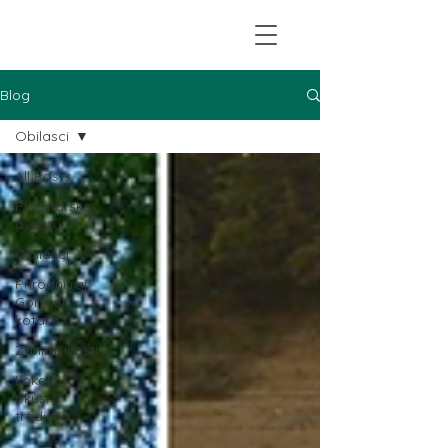
Blog
Obilasci
All Posts
Planinarske
avanture
Obilasci
Prirodni raj
Gorskog
kotara
Zanimljivosti
Lokalni
okusi i
tradicija