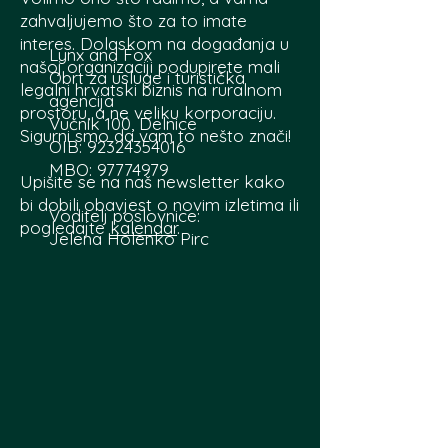
zahvaljujemo što za to imate
interes. Dolaskom na događanja u
Lynx and Fox
našoj organizaciji podupirete mali
Obrt za usluge i turistička
legalni hrvatski biznis na ruralnom
agencija
prostoru, a ne veliku korporaciju.
Vučnik 100, Delnice
Sigurni smo da vam to nešto znači!
OIB: 92324354016
MBO:
97774979
Upišite se na naš newsletter kako
bi dobili obavjest o novim izletima ili
Voditelj poslovnice:
pogledajte
kalendar
.
Jelena Holenko Pirc