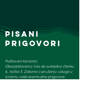
Pisani
prigovori
Poštovani korisnici,
Obavještavamo Vas da sukladno članku
6., točka 3. Zakona o pružanju usluga u
turizmu vaše eventualne prigovore
možete uputiti putem pošte, mailom na
adresu:
info@lynxa
ndfox.com
ili ih
podnijeti osobno u našem poslovnom
prostoru na adresi Vučnik 100, 51300
Delnice. Na prigovore ćemo odgovoriti u
roku od 15 dana od primitka istih.