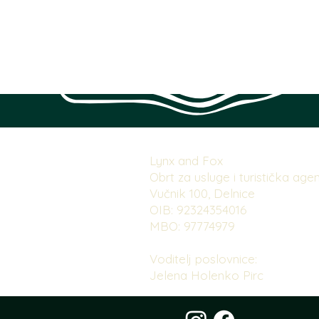
Lynx and Fox
Obrt za usluge i turistička agen
Vučnik 100, Delnice
OIB: 92324354016
MBO: 97774979
Voditelj poslovnice:
Jelena Holenko Pirc