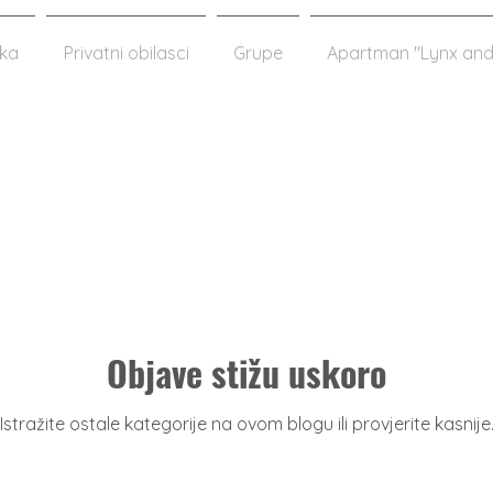
aka
Privatni obilasci
Grupe
Apartman "Lynx and
Objave stižu uskoro
Istražite ostale kategorije na ovom blogu ili provjerite kasnije