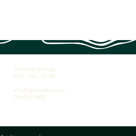
Kontaktirajte nas:
Pon - pet / 10-16h
info@lynxandfox.com
091/182-9892